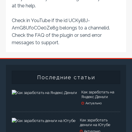
at the
help
.
Check in YouTube if the id
UCKyil8J-
AmG8UfoCOe0Ze8g
belongs to a channelid.
Check the
FAQ
of the plugin or send error
messages to
support
.
Последние статьи
Как заработать на
Яндекс.Деньги
Актуально
Как заработать
деньги на Ютубе
Актуально