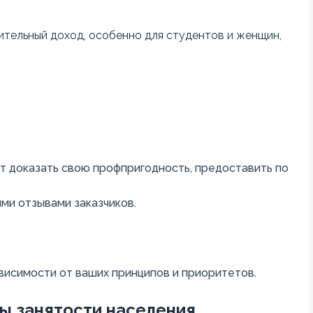
ительный
доход
,
особенно
для
студентов
и
женщин
,
т
доказать
свою
профпригодность
,
предоставить
по
ыми
отзывами
заказчиков
.
висимости
от
ваших
принципов
и
приоритетов
.
ы занятости населения