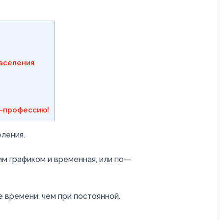
аселения
-профессию!
еления
.
им
графиком
и
временная
,
или
по
—
е
времени
,
чем
при
постоянной
.