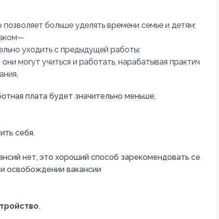
о
позволяет
больше
уделять
времени
семье
и
детям
;
аком
—
ельно
уходить
с
предыдущей
работы
;
,
они
могут
учиться
и
работать
,
нарабатывая
практич
ания
.
ботная
плата
будет
значительно
меньше
,
ить
себя
.
ансий
нет
,
это
хороший
способ
зарекомендовать
се
ри
освобождении
вакансии
тройство
.