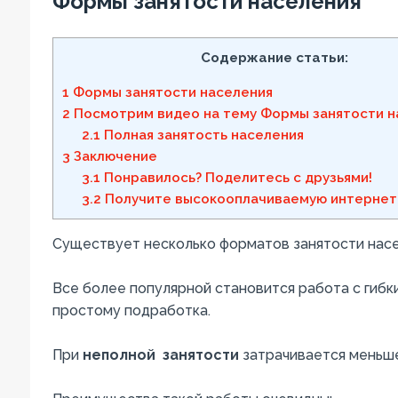
Формы
занятости
населения
Содержание статьи:
1
Формы занятости населения
2
Посмотрим видео на тему Формы занятости н
2.1
Полная занятость населения
3
Заключение
3.1
Понравилось? Поделитесь с друзьями!
3.2
Получите высокооплачиваемую интернет
Существует
несколько
форматов
занятости
нас
Все
более
популярной
становится
работа
с
гибк
простому
подработка
.
При
неполной
занятости
затрачивается
меньш