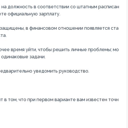
т
на
должность
в
соответствии
со
штатным
расписан
ете
официальную
зарплату
.
защищены
,
в
финансовом
отношении
появляется
ста
ста
.
очее
время
уйти
,
чтобы
решить
личные
проблемы
;
мо
одинаковые
задачи
.
редварительно
уведомить
руководство
.
ит
в
том
,
что
при
первом
варианте
вам
известен
точн