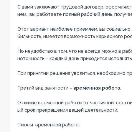
С
вами
заключают
трудовой
договор
,
оформляю
ием
,
вы
работаете
полный
рабочий
день
,
получа
Этот
вариант
наиболее
приемлем
,
вы
социально
бильность
,
имеется
возможность
карьерного
ро
Но
неудобство
в
том
,
что
не
всегда
можно
в
раб
нотонность
–
каждый
день
приходится
исполнять
При
принятии
решения
уволиться
,
необходимо
п
Третий
вид
занятости
–
временная
работа
.
Отличие
временной
работы
от
частичной
состо
ый
срок
прекращения
вашей
деятельности
.
Плюсы
временной
работы
: