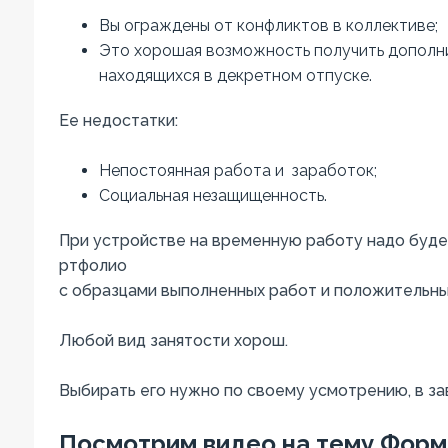
Вы
ограждены
от
конфликтов
в
коллективе
;
Это
хорошая
возможность
получить
дополн
находящихся
в
декретном
отпуске
.
Ее
недостатки
:
Непостоянная
работа
и
заработок
;
Социальная
незащищенность
.
При
устройстве
на
временную
работу
надо
буде
ртфолио
с
образцами
выполненных
работ
и
положительн
Любой
вид
занятости
хорош
.
Выбирать
его
нужно
по
своему
усмотрению
,
в
за
Посмотрим видео на тему Форм