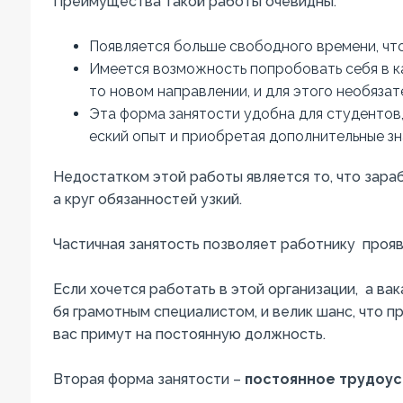
Преимущества
такой
работы
очевидны
:
Появляется
больше
свободного
времени
,
чт
Имеется
возможность
попробовать
себя
в
к
то
новом
направлении
,
и
для
этого
необязат
Эта
форма
занятости
удобна
для
студентов
еский
опыт
и
приобретая
дополнительные
зн
Недостатком
этой
работы
является
то
,
что
зара
а
круг
обязанностей
узкий
.
Частичная
занятость
позволяет
работнику
прояв
Если
хочется
работать
в
этой
организации
,
а
вак
бя
грамотным
специалистом
,
и
велик
шанс
,
что
п
вас
примут
на
постоянную
должность
.
Вторая
форма
занятости
–
постоянное
трудоус