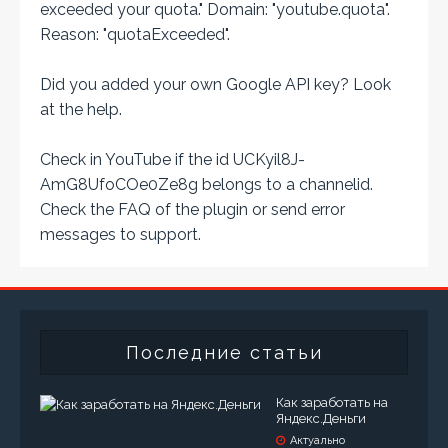
exceeded your
quota
." Domain: "youtube.quota".
Reason: "quotaExceeded".
Did you added your own Google API key? Look
at the
help
.
Check in YouTube if the id
UCKyil8J-
AmG8UfoCOe0Ze8g
belongs to a channelid.
Check the
FAQ
of the plugin or send error
messages to
support
.
Последние статьи
Как заработать на
Яндекс.Деньги
Актуально