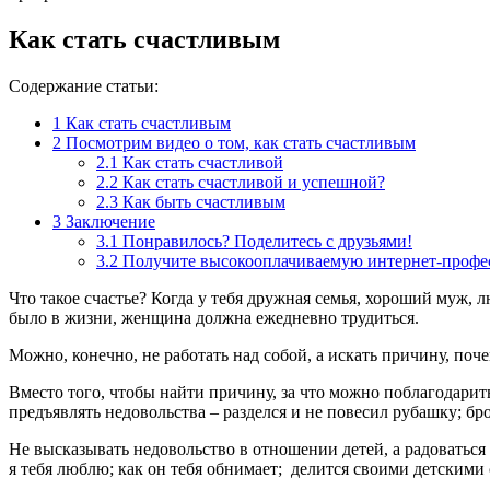
Как стать счастливым
Содержание статьи:
1
Как стать счастливым
2
Посмотрим видео о том, как стать счастливым
2.1
Как стать счастливой
2.2
Как стать счастливой и успешной?
2.3
Как быть счастливым
3
Заключение
3.1
Понравилось? Поделитесь с друзьями!
3.2
Получите высокооплачиваемую интернет-профе
Что такое счастье? Когда у тебя дружная семья, хороший муж, 
было в жизни, женщина должна ежедневно трудиться.
Можно, конечно, не работать над собой, а искать причину, поч
Вместо того, чтобы найти причину, за что можно поблагодарит
предъявлять недовольства – разделся и не повесил рубашку; бро
Не высказывать недовольство в отношении детей, а радоваться
я тебя люблю; как он тебя обнимает; делится своими детскими с