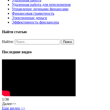
Удаленная работа
Удаленная работа для пенсионеров
Управление личными финансами
Финансовая грамотность
Электронные деньги
Эффективность фрилансера
Найти статью
Найти:
Последние видео
1
/
38
Далее>>
Еще видео >>